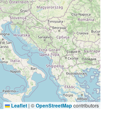
Leaflet
|
©
OpenStreetMap
contributors