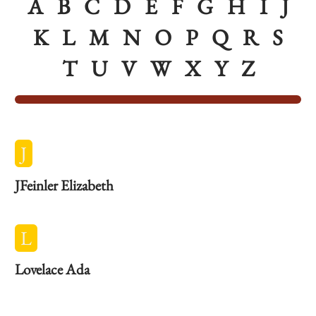
A
B
C
D
E
F
G
H
I
J
K
L
M
N
O
P
Q
R
S
T
U
V
W
X
Y
Z
J
JFeinler Elizabeth
L
Lovelace Ada