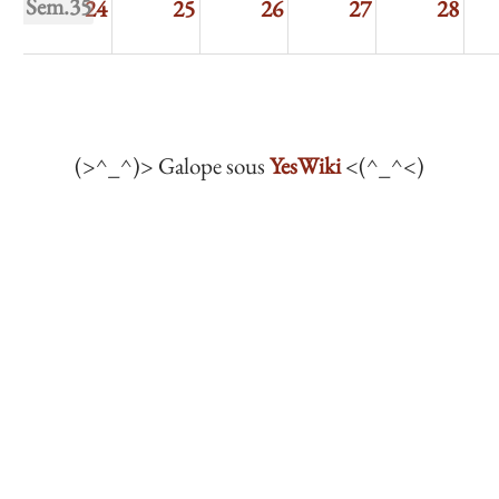
Sem.35
24
25
26
27
28
Sem.36
31
1
2
3
4
(>^_^)> Galope sous
YesWiki
<(^_^<)