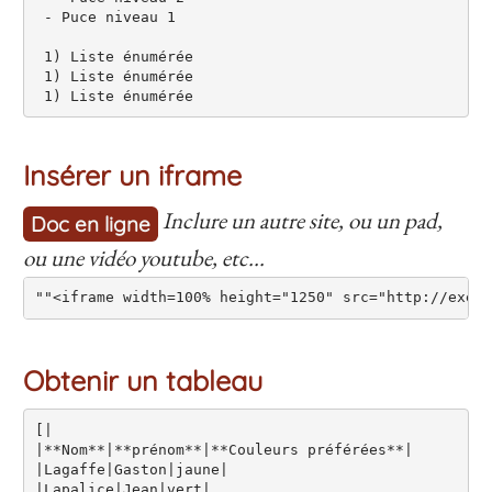
 - Puce niveau 1

 1) Liste énumérée

 1) Liste énumérée

 1) Liste énumérée
Insérer un iframe
Inclure un autre site, ou un pad,
Doc en ligne
ou une vidéo youtube, etc...
Obtenir un tableau
[|

|**Nom**|**prénom**|**Couleurs préférées**|

|Lagaffe|Gaston|jaune|

|Lapalice|Jean|vert|
