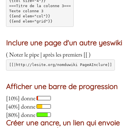
{{col size="4"}}

===Titre de la colonne 3===

Texte colonne 3

{{end elem="col"}}

Inclure une page d'un autre yeswiki
( Noter le pipe | après les premiers [[ )
Afficher une barre de progression
[10%] donne
[40%] donne
[80%] donne
Créer une ancre, un lien qui envoie