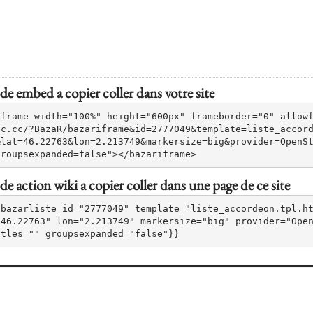
e embed a copier coller dans votre site
iframe width="100%" height="600px" frameborder="0" allow
ic.cc/?BazaR/bazariframe&id=2777049&template=liste_accor
&lat=46.22763&lon=2.213749&markersize=big&provider=OpenS
groupsexpanded=false"></bazariframe>
e action wiki a copier coller dans une page de ce site
{bazarliste id="2777049" template="liste_accordeon.tpl.h
"46.22763" lon="2.213749" markersize="big" provider="Open
itles="" groupsexpanded="false"}}