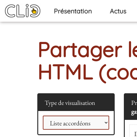
Aller au contenu principal
Présentation
Actus
Partager l
HTML (co
Type de visualisation
Pr
ga