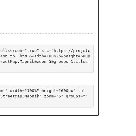
fullscreen="true" src="https://projetc
deon.tpl.html&width=100%25&height=600p
treetMap.Mapnik&zoom=5&groups=&titles=
tml" width="100%" height="600px" lat
StreetMap.Mapnik" zoom="5" groups="" 