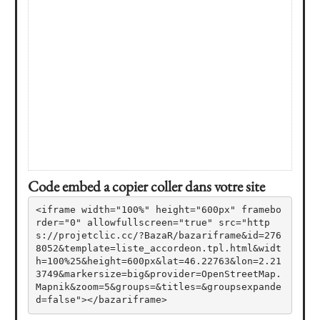
Code embed a copier coller dans votre site
<iframe width="100%" height="600px" framebo
rder="0" allowfullscreen="true" src="http
s://projetclic.cc/?BazaR/bazariframe&id=276
8052&template=liste_accordeon.tpl.html&widt
h=100%25&height=600px&lat=46.22763&lon=2.21
3749&markersize=big&provider=OpenStreetMap.
Mapnik&zoom=5&groups=&titles=&groupsexpande
d=false"></bazariframe>