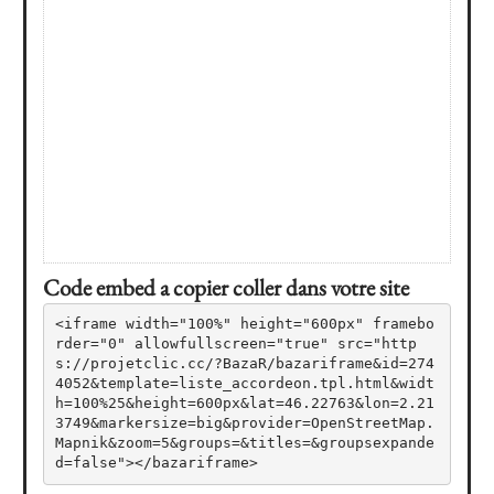
Code embed a copier coller dans votre site
<iframe width="100%" height="600px" framebo
rder="0" allowfullscreen="true" src="http
s://projetclic.cc/?BazaR/bazariframe&id=274
4052&template=liste_accordeon.tpl.html&widt
h=100%25&height=600px&lat=46.22763&lon=2.21
3749&markersize=big&provider=OpenStreetMap.
Mapnik&zoom=5&groups=&titles=&groupsexpande
d=false"></bazariframe>