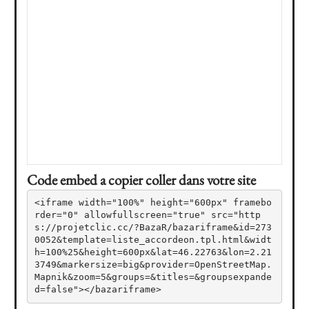
Code embed a copier coller dans votre site
<iframe width="100%" height="600px" framebo
rder="0" allowfullscreen="true" src="http
s://projetclic.cc/?BazaR/bazariframe&id=273
0052&template=liste_accordeon.tpl.html&widt
h=100%25&height=600px&lat=46.22763&lon=2.21
3749&markersize=big&provider=OpenStreetMap.
Mapnik&zoom=5&groups=&titles=&groupsexpande
d=false"></bazariframe>