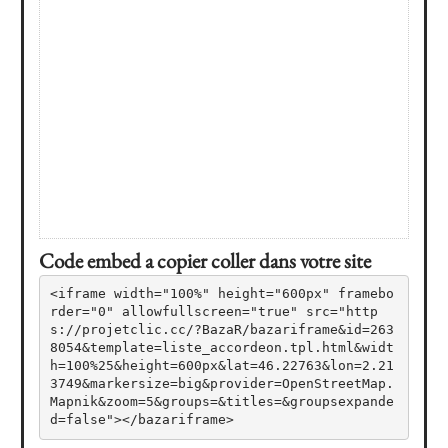
Code embed a copier coller dans votre site
<iframe width="100%" height="600px" framebo
rder="0" allowfullscreen="true" src="http
s://projetclic.cc/?BazaR/bazariframe&id=263
8054&template=liste_accordeon.tpl.html&widt
h=100%25&height=600px&lat=46.22763&lon=2.21
3749&markersize=big&provider=OpenStreetMap.
Mapnik&zoom=5&groups=&titles=&groupsexpande
d=false"></bazariframe>