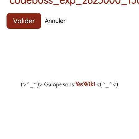
Valider
Annuler
(>^_^)> Galope sous
YesWiki
<(^_^<)