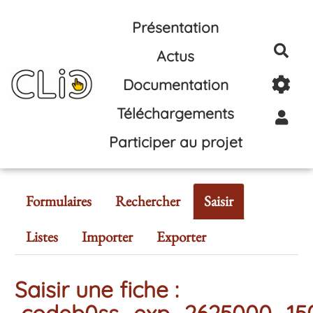
Aller au contenu principal
Présentation
Rec
Actus
Documentation
Téléchargements
Participer au projet
Formulaires
Rechercher
Saisir
Listes
Importer
Exporter
Saisir une fiche :
codeb0ss_exp_2625000_15