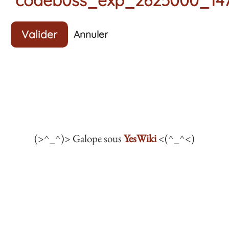
Valider
Annuler
(>^_^)> Galope sous
YesWiki
<(^_^<)