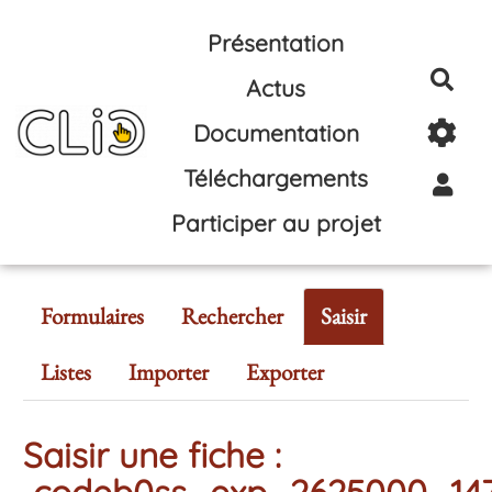
Aller au contenu principal
Présentation
Rec
Actus
Documentation
Téléchargements
Participer au projet
Formulaires
Rechercher
Saisir
Listes
Importer
Exporter
Saisir une fiche :
codeb0ss_exp_2625000_14