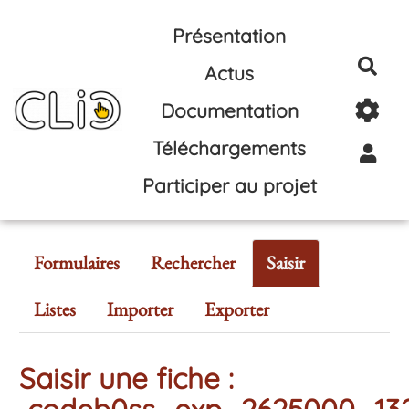
Aller au contenu principal
Présentation
Rec
Actus
Documentation
Téléchargements
Participer au projet
Formulaires
Rechercher
Saisir
Listes
Importer
Exporter
Saisir une fiche :
codeb0ss_exp_2625000_13