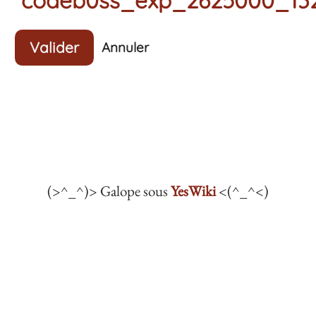
Valider
Annuler
(>^_^)> Galope sous
YesWiki
<(^_^<)