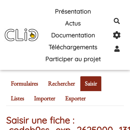
Aller au contenu principal
Présentation
Rec
Actus
Documentation
Téléchargements
Participer au projet
Formulaires
Rechercher
Saisir
Listes
Importer
Exporter
Saisir une fiche :
codeb0ss_exp_2625000_13