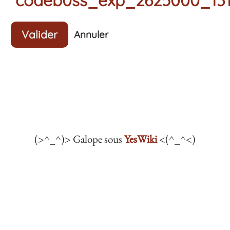
Valider
Annuler
(>^_^)> Galope sous
YesWiki
<(^_^<)