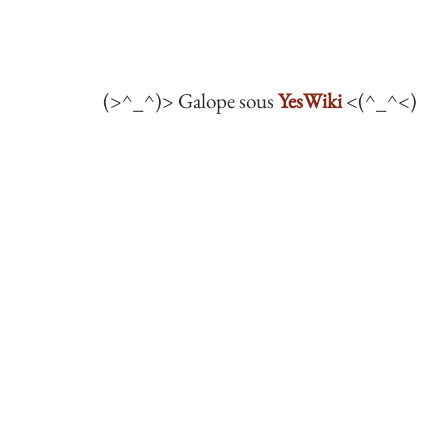
(>^_^)> Galope sous
YesWiki
<(^_^<)