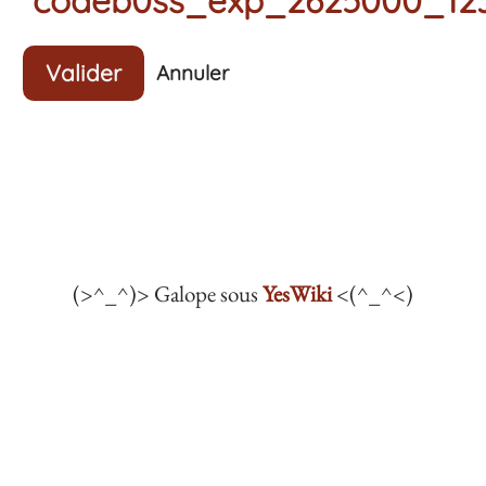
Valider
Annuler
(>^_^)> Galope sous
YesWiki
<(^_^<)