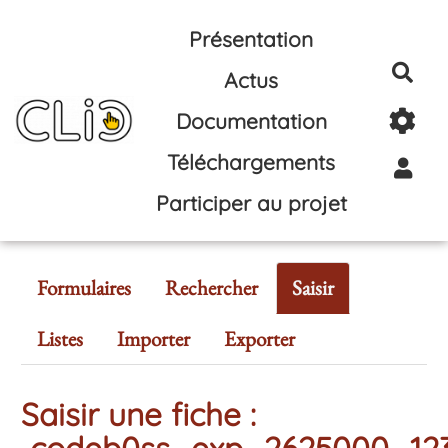
Aller au contenu principal
Présentation
Rec
Actus
Documentation
Téléchargements
Participer au projet
Formulaires
Rechercher
Saisir
Listes
Importer
Exporter
Saisir une fiche :
codeb0ss_exp_2625000_12