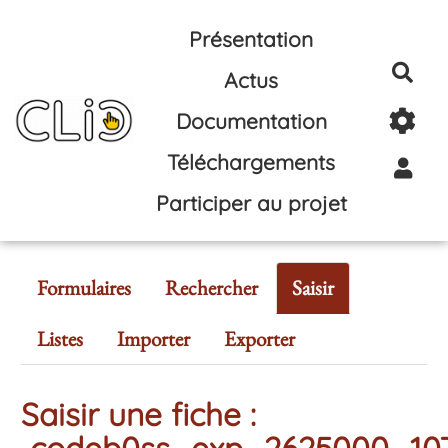
Aller au contenu principal
Présentation
Rec
Actus
Documentation
Téléchargements
Participer au projet
Formulaires
Rechercher
Saisir
Listes
Importer
Exporter
Saisir une fiche :
codeb0ss_exp_2625000_10