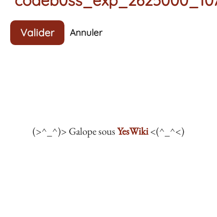
Valider
Annuler
(>^_^)> Galope sous
YesWiki
<(^_^<)