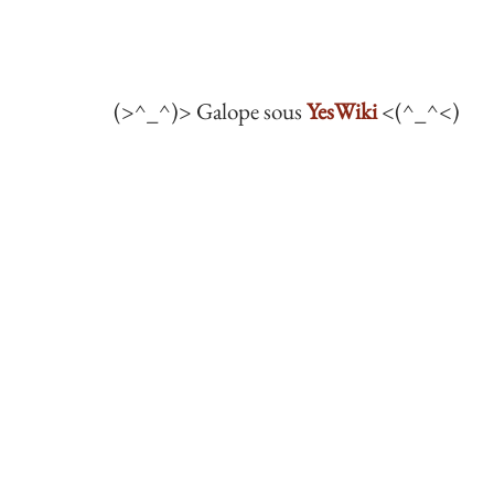
(>^_^)> Galope sous
YesWiki
<(^_^<)