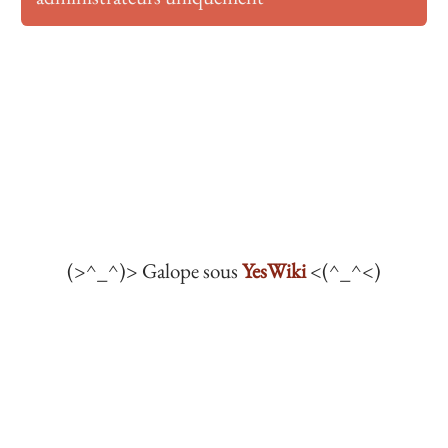
(>^_^)> Galope sous
YesWiki
<(^_^<)