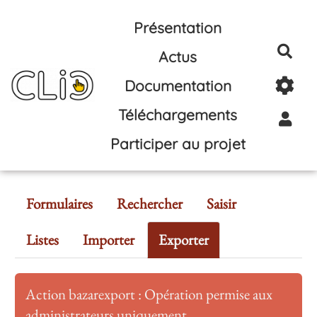
Aller au contenu principal
Présentation
Rec
Actus
Documentation
Téléchargements
Participer au projet
Formulaires
Rechercher
Saisir
Listes
Importer
Exporter
Action bazarexport : Opération permise aux
administrateurs uniquement