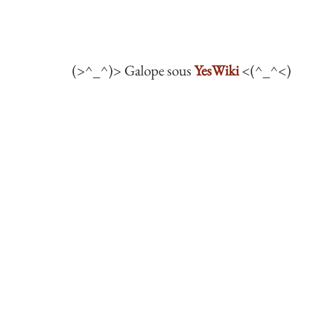
(>^_^)> Galope sous
YesWiki
<(^_^<)