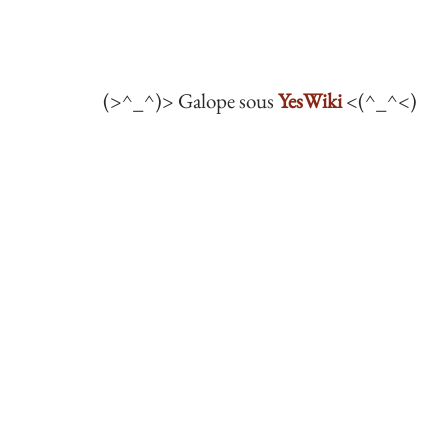
(>^_^)> Galope sous
YesWiki
<(^_^<)