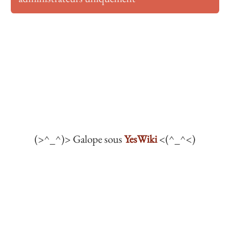
(>^_^)> Galope sous
YesWiki
<(^_^<)