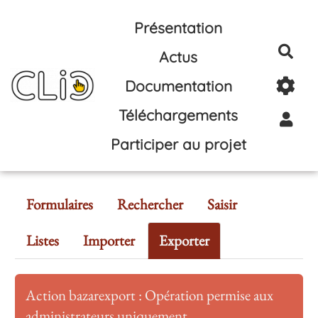
Aller au contenu principal
Présentation
Rec
Actus
Documentation
Téléchargements
Participer au projet
Formulaires
Rechercher
Saisir
Listes
Importer
Exporter
Action bazarexport : Opération permise aux
administrateurs uniquement