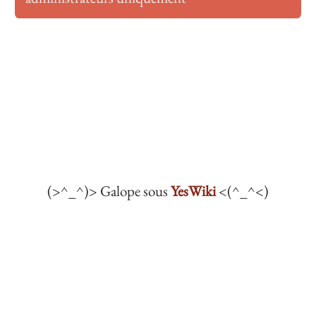
(>^_^)> Galope sous
YesWiki
<(^_^<)