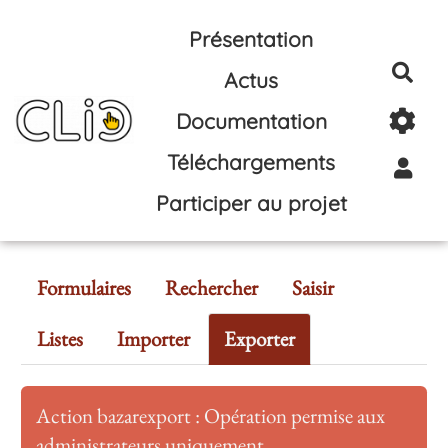
Aller au contenu principal
Présentation
Rec
Actus
Documentation
Téléchargements
Participer au projet
Formulaires
Rechercher
Saisir
Listes
Importer
Exporter
Action bazarexport : Opération permise aux
administrateurs uniquement