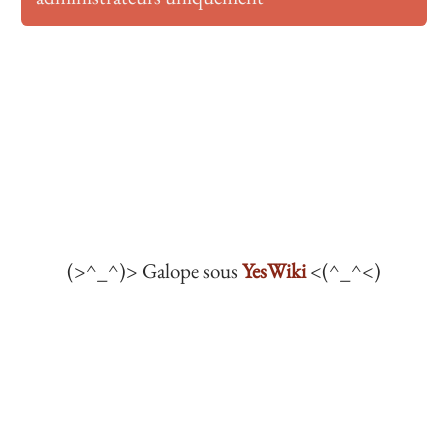
(>^_^)> Galope sous
YesWiki
<(^_^<)