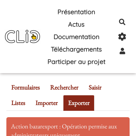
Aller au contenu principal
Présentation
Rec
Actus
Documentation
Téléchargements
Participer au projet
Formulaires
Rechercher
Saisir
Listes
Importer
Exporter
Action bazarexport : Opération permise aux
administrateurs uniquement