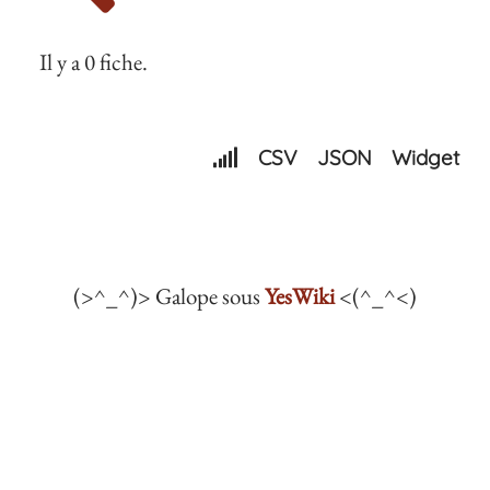
Il y a 0 fiche.
CSV
JSON
Widget
(>^_^)> Galope sous
YesWiki
<(^_^<)