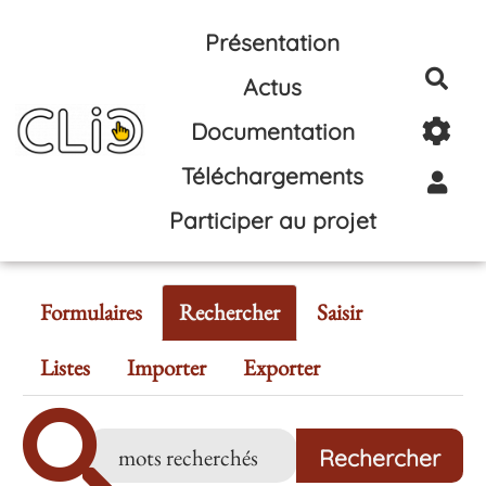
Aller au contenu principal
Présentation
Rec
Actus
Documentation
Téléchargements
Participer au projet
Formulaires
Rechercher
Saisir
Listes
Importer
Exporter