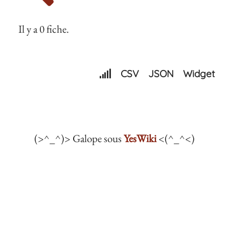
Il y a 0 fiche.
CSV
JSON
Widget
(>^_^)> Galope sous
YesWiki
<(^_^<)