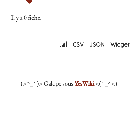
Il y a 0 fiche.
CSV
JSON
Widget
(>^_^)> Galope sous
YesWiki
<(^_^<)