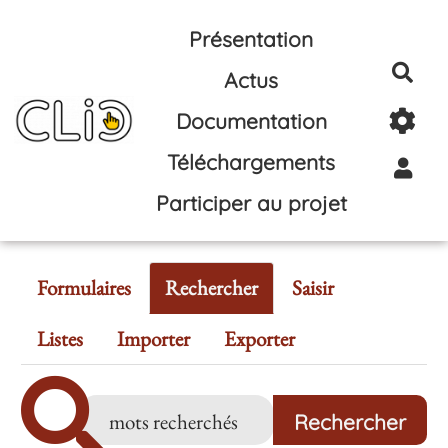
Aller au contenu principal
Présentation
Rec
Actus
Documentation
Téléchargements
Participer au projet
Formulaires
Rechercher
Saisir
Listes
Importer
Exporter