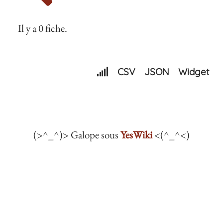
Il y a 0 fiche.
CSV
JSON
Widget
(>^_^)> Galope sous
YesWiki
<(^_^<)