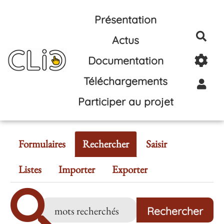
Aller au contenu principal
Présentation
Rec
Actus
Documentation
Téléchargements
Participer au projet
Formulaires
Rechercher
Saisir
Listes
Importer
Exporter