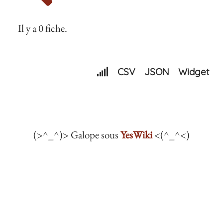
Il y a 0 fiche.
CSV
JSON
Widget
(>^_^)> Galope sous
YesWiki
<(^_^<)