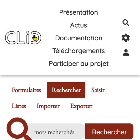
Aller au contenu principal
Présentation
Rec
Actus
Documentation
Téléchargements
Participer au projet
Formulaires
Rechercher
Saisir
Listes
Importer
Exporter