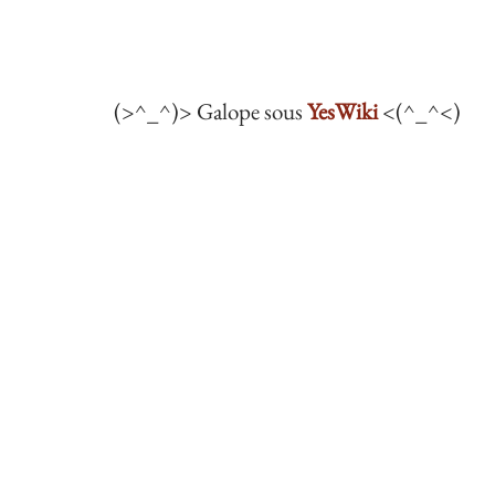
(>^_^)> Galope sous
YesWiki
<(^_^<)