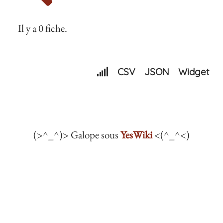
Il y a 0 fiche.
CSV
JSON
Widget
(>^_^)> Galope sous
YesWiki
<(^_^<)