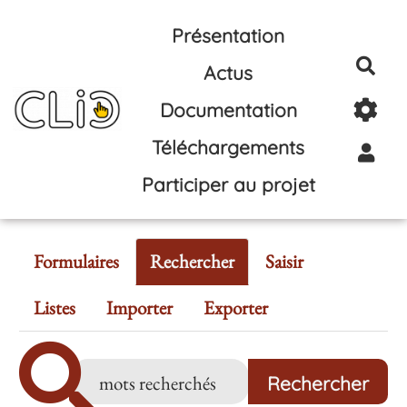
Aller au contenu principal
Présentation
Rec
Actus
Documentation
Téléchargements
Participer au projet
Formulaires
Rechercher
Saisir
Listes
Importer
Exporter